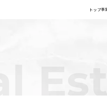
トップ
事
l Es